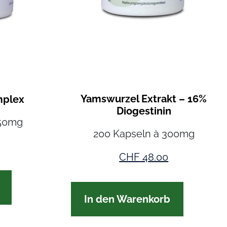
Yamswurzel Extrakt – 16%
mplex
Diogestinin
450mg
200 Kapseln à 300mg
CHF
48.00
In den Warenkorb