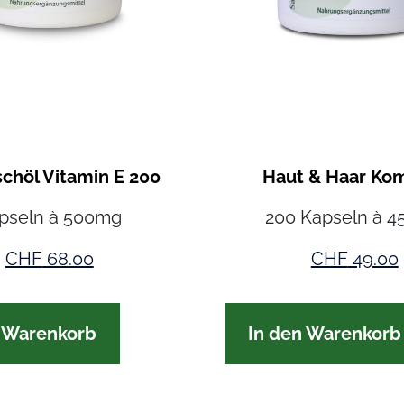
schöl Vitamin E 200
Haut & Haar Ko
pseln à 500mg
200 Kapseln à 
CHF
68.00
CHF
49.00
n Warenkorb
In den Warenkorb