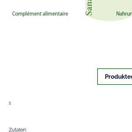
Produkted
1
Zutaten: