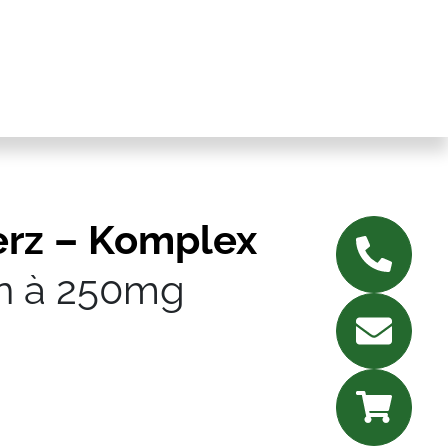
erz – Komplex
n à 250mg